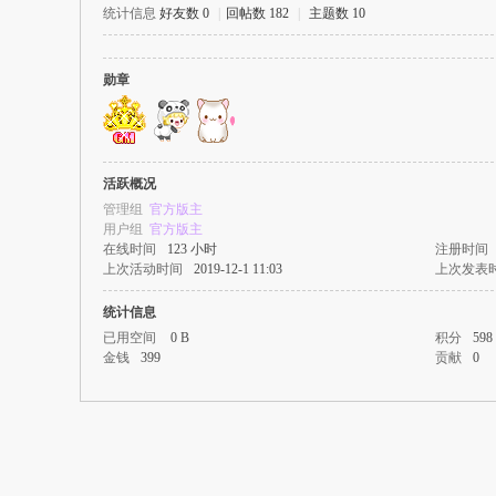
统计信息
好友数 0
|
回帖数 182
|
主题数 10
勋章
飞
活跃概况
管理组
官方版主
用户组
官方版主
在线时间
123 小时
注册时间
上次活动时间
2019-12-1 11:03
上次发表
游
统计信息
已用空间
0 B
积分
598
金钱
399
贡献
0