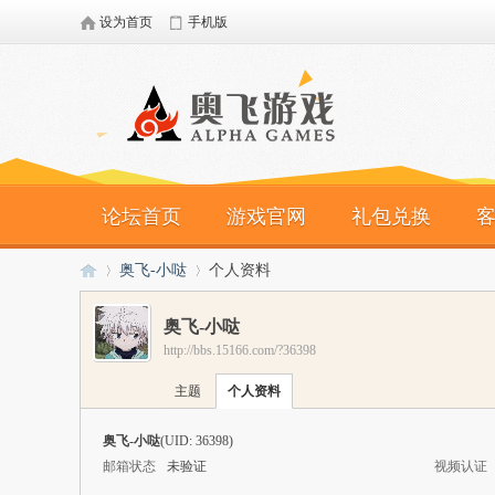
设为首页
手机版
论坛首页
游戏官网
礼包兑换
奥飞-小哒
个人资料
奥飞-小哒
http://bbs.15166.com/?36398
奥
›
›
主题
个人资料
奥飞-小哒
(UID: 36398)
邮箱状态
未验证
视频认证