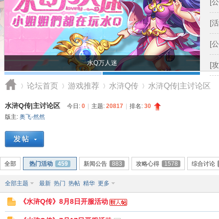
[公
[活
[公
水Q万人迷
[攻
论坛首页
游戏推荐
水浒Q传
水浒Q传|主讨论区
水浒Q传|主讨论区
今日:
0
|
主题:
20817
|
排名:
30
版主:
奥飞-然然
奥
»
›
›
›
全部
热门活动
459
新闻公告
883
攻略心得
1578
综合讨论
全部主题
最新
热门
热帖
精华
更多
《水浒Q传》8月8日开服活动