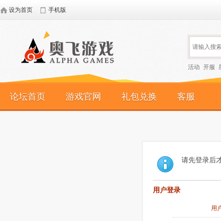
设为首页
手机版
活动
开服
论坛首页
游戏官网
礼包兑换
客服
请先登录后
用户登录
用