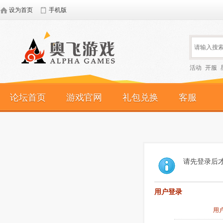
设为首页
手机版
活动
开服
论坛首页
游戏官网
礼包兑换
客服
请先登录后
用户登录
用