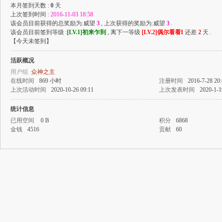
本月签到天数 :
0
天
上次签到时间 :
2016-11-03 18:58
戏
该会员目前获得的总奖励为:威望
3
, 上次获得的奖励为:威望
3
.
该会员目前签到等级 :
[LV.1]初来乍到
, 离下一等级
[LV.2]偶尔看看I
还差
2
天 .
【
今天未签到
】
活跃概况
用户组
众神之主
在线时间
869 小时
注册时间
2016-7-28 20
上次活动时间
2020-10-26 09:11
上次发表时间
2020-1-1
统计信息
论
已用空间
0 B
积分
6868
金钱
4516
贡献
60
坛