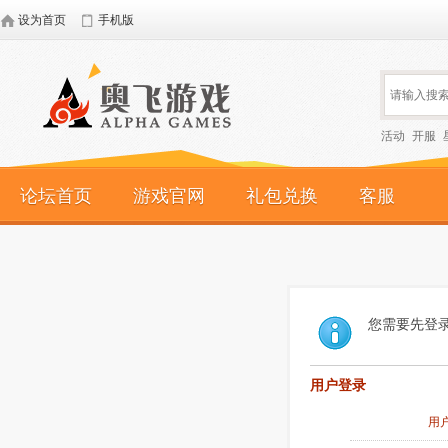
设为首页
手机版
活动
开服
论坛首页
游戏官网
礼包兑换
客服
您需要先登
用户登录
用